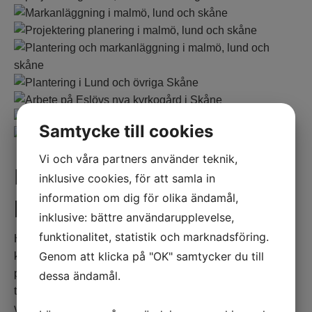
Samtycke till cookies
Vi och våra partners använder teknik,
Kontakta oss för
inklusive cookies, för att samla in
information om dig för olika ändamål,
projektering av utemiljöer
inklusive: bättre användarupplevelse,
funktionalitet, statistik och marknadsföring.
Hos oss är sällan ritande ett självändamål utan ett stöd i
Genom att klicka på "OK" samtycker du till
kommunikationen parterna emellan. Vår ambition är att
på ett snabbt och smidigt sätt illustrera och “bolla” en
dessa ändamål.
tänkt anläggning med kunden och vi vill mena att vi med
vår erfarenhet från att sitta vägg i vägg med både kalkyl