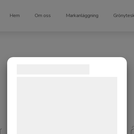
Hem
Om oss
Markanläggning
Grönytes
Samtykke til cookies
Vi og vores samarbejdspartnere bruger
teknologier, herunder cookies, til at
indsamle oplysninger om dig til forskellige
formål, herunder: Tilpasning af annoncering,
bedre brugeroplevelse, funktionalitet,
statistik og marketing. Disse oplysninger
A LEKPLATS, ESL
kan blive delt med annoncerings- og