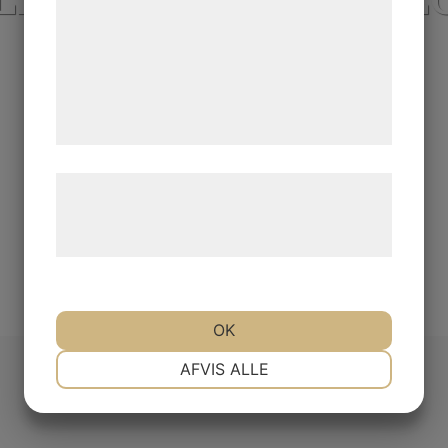
analysepartnere, som kan kombinere dem
med data, du tidligere har givet dem eller
de har indsamlet gennem din brug af deres
tjenester. Ved at klikke på 'OK' giver du
samtykke til disse formål.
Læs mere om vores brug af cookies og
behandling af persondata på vores
hjemmeside.
OK
NØDVENDIGE
PRÆFERENCER
AFVIS ALLE
MARKETING
STATISTIK