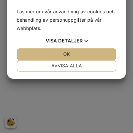
Läs mer om vår användning av cookies och
behandling av personuppgifter på vår
webbplats.
VISA
DETALJER
JA
NEJ
OK
JA
NEJ
NÖDVÄNDIG
INSTÄLLNINGAR
AVVISA ALLA
JA
NEJ
JA
NEJ
MARKNADSFÖRING
STATISTIK