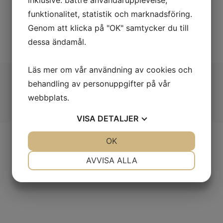
inklusive: bättre användarupplevelse,
funktionalitet, statistik och marknadsföring.
Genom att klicka på "OK" samtycker du till
dessa ändamål.
Läs mer om vår användning av cookies och
behandling av personuppgifter på vår
webbplats.
VISA
DETALJER
JA
NEJ
OK
JA
NEJ
NÖDVÄNDIG
INSTÄLLNINGAR
AVVISA ALLA
JA
NEJ
JA
NEJ
MARKNADSFÖRING
STATISTIK